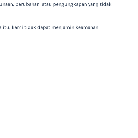
unaan, perubahan, atau pengungkapan yang tidak
na itu, kami tidak dapat menjamin keamanan