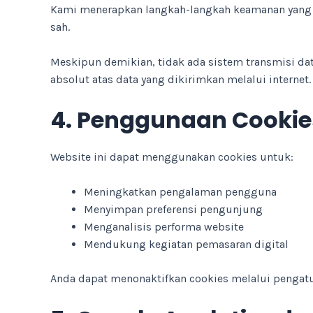
Kami menerapkan langkah-langkah keamanan yang w
sah.
Meskipun demikian, tidak ada sistem transmisi dat
absolut atas data yang dikirimkan melalui internet.
4. Penggunaan Cookie
Website ini dapat menggunakan cookies untuk:
Meningkatkan pengalaman pengguna
Menyimpan preferensi pengunjung
Menganalisis performa website
Mendukung kegiatan pemasaran digital
Anda dapat menonaktifkan cookies melalui pengat