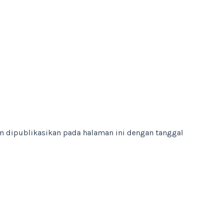
n dipublikasikan pada halaman ini dengan tanggal