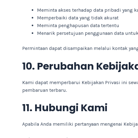
Meminta akses terhadap data pribadi yang 
Memperbaiki data yang tidak akurat
Meminta penghapusan data tertentu
Menarik persetujuan penggunaan data untu
Permintaan dapat disampaikan melalui kontak yang
10. Perubahan Kebijaka
Kami dapat memperbarui Kebijakan Privasi ini se
pembaruan terbaru.
11. Hubungi Kami
Apabila Anda memiliki pertanyaan mengenai Kebijak