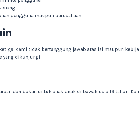
rwenang
manan pengguna maupun perusahaan
ain
 ketiga. Kami tidak bertanggung jawab atas isi maupun kebij
 yang dikunjungi.
araan dan bukan untuk anak-anak di bawah usia 13 tahun. K